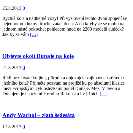
25.8.2013
0
Rychlá kola a nádherné vozy! Při vyslovení těchto dvou spojení se
nejednomu klukovi trochu zatají dech. A co kdybyste se mohli na
jednom místě pokochat pohledem hned na 2200 modelů autíček?
Jak by se vám
[…]
Objevte okolí Dunaje na kole
21.8.2013
0
Rádi poznáváte krajinu, přírodu a objevujete zajímavosti ze sedla
jízdního kola? Přijměte pozvání na projížďku po absolutní klasice
mezi evropskými cyklostezkami podél Dunaje. Mezi Vltavou a
Dunajem je na území Horního Rakouska i v jižních
[…]
Andy Warhol – zlatá šedesátá
17.8.2013
0