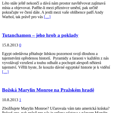
Léto stále ještě nekončí a dává nám prostor navštěvovat zajímavá
místa a objevovat. Patříte-li mezi příznivce umění, pak určitě
pokračujte ve čtení dále. A jestli mezi vaše oblíbence patří Andy
Warhol, tak právě pro vás
[…]
Tutanchamon – jeho hrob a poklady
15.8.2013
0
Egypt odedávna přitahuje lidskou pozornost svojí dlouhou a
tajemstvími opředenou historií. Pyramidy a faraoni v každém z nás
vyvolávají vzrušení a touhu odhalit a pochopit alespoň některá
tajemství. Věřili byste, že kouzlo dávné egyptské historie je k vidění
[…]
Božská Marylin Monroe na Pražském hradě
10.8.2013
1
Zbožňujete Marylin Monroe? Učarovala vám tato americká kráska?
Pokud ano, pak právě pro vás je určena výstava s názvem Marylin.