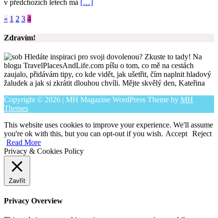
v předchozích letech má
[…]
«
1
2
3
4
Zdravím!
Hledáte inspiraci pro svoji dovolenou? Zkuste to tady! Na
blogu TravelPlacesAndLife.com píšu o tom, co mě na cestách
zaujalo, přidávám tipy, co kde vidět, jak ušetřit, čím naplnit hladový
žaludek a jak si zkrátit dlouhou chvíli. Mějte skvělý den, Kateřina
Copyright © 2026 | MH Magazine WordPress Theme by
MH
Themes
This website uses cookies to improve your experience. We'll assume
you're ok with this, but you can opt-out if you wish.
Accept
Reject
Read More
Privacy & Cookies Policy
Zavřít
Privacy Overview