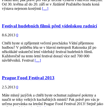
Od 30. května až do 20. září se v Jízdárně Pražského hradu koná
výstava nejenom kostýmů
[…]
Festival hudebních filmů před vídeňskou radnicí
8.6.2013
0
Chtěli byste si zpříjemnit večerní procházku Vídní příjemnou
hudbou? V průběhu léta se v hlavní metropoli Rakouska již po
několikáté uskuteční letní vídeňský festival hudebních filmů.
Každoročně na tento letní festival dorazí více než 700 000
návštěvníků. Festival
[…]
Prague Food Festival 2013
2.5.2013
0
Máte mlsný jazýček a chtěli byste ochutnat zajímavé pokrmy a
naučit se triky velkých kuchařských mistrů? Pak právě pro vás je
určena pozvánka na letošní Prague Food Festival 2013! Stejně jako