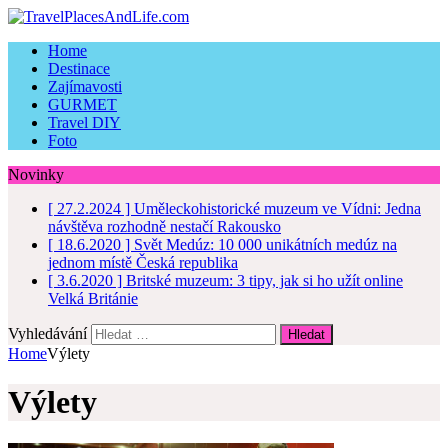
Home
Destinace
Zajímavosti
GURMET
Travel DIY
Foto
Novinky
[ 27.2.2024 ]
Uměleckohistorické muzeum ve Vídni: Jedna
návštěva rozhodně nestačí
Rakousko
[ 18.6.2020 ]
Svět Medúz: 10 000 unikátních medúz na
jednom místě
Česká republika
[ 3.6.2020 ]
Britské muzeum: 3 tipy, jak si ho užít online
Velká Británie
Vyhledávání
Home
Výlety
Výlety