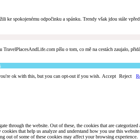
ložili ke spokojenému odpočinku a spánku. Trendy však jdou stále vpře
 TravelPlacesAndLife.com píšu o tom, co mě na cestách zaujalo, přidává
s
u're ok with this, but you can opt-out if you wish.
Accept
Reject
R
e through the website. Out of these, the cookies that are categorized a
rty cookies that help us analyze and understand how you use this websit
ting out of some of these cookies may affect your browsing experience.