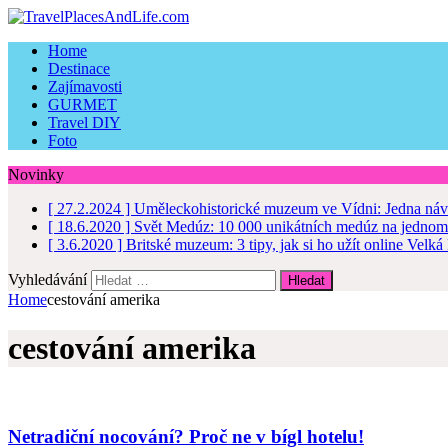
Home
Destinace
Zajímavosti
GURMET
Travel DIY
Foto
Novinky
[ 27.2.2024 ]
Uměleckohistorické muzeum ve Vídni: Jedna náv
[ 18.6.2020 ]
Svět Medúz: 10 000 unikátních medúz na jednom
[ 3.6.2020 ]
Britské muzeum: 3 tipy, jak si ho užít online
Velká 
Vyhledávání
Home
cestování amerika
cestování amerika
Netradiční nocování? Proč ne v bígl hotelu!