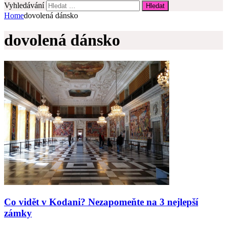
Vyhledávání
Home
dovolená dánsko
dovolená dánsko
Co vidět v Kodani? Nezapomeňte na 3 nejlepší
zámky