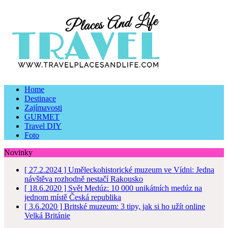
Home
Destinace
Zajímavosti
GURMET
Travel DIY
Foto
Novinky
[ 27.2.2024 ]
Uměleckohistorické muzeum ve Vídni: Jedna
návštěva rozhodně nestačí
Rakousko
[ 18.6.2020 ]
Svět Medúz: 10 000 unikátních medúz na
jednom místě
Česká republika
[ 3.6.2020 ]
Britské muzeum: 3 tipy, jak si ho užít online
Velká Británie