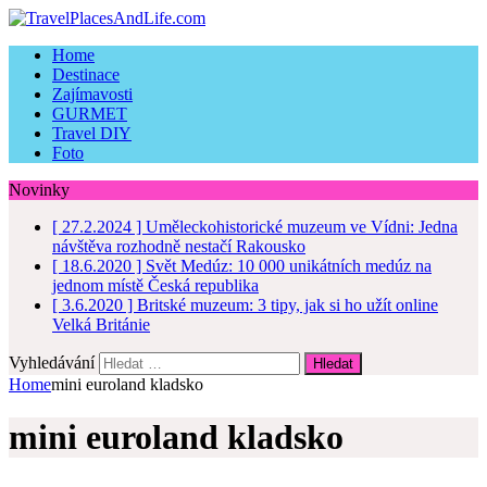
Home
Destinace
Zajímavosti
GURMET
Travel DIY
Foto
Novinky
[ 27.2.2024 ]
Uměleckohistorické muzeum ve Vídni: Jedna
návštěva rozhodně nestačí
Rakousko
[ 18.6.2020 ]
Svět Medúz: 10 000 unikátních medúz na
jednom místě
Česká republika
[ 3.6.2020 ]
Britské muzeum: 3 tipy, jak si ho užít online
Velká Británie
Vyhledávání
Home
mini euroland kladsko
mini euroland kladsko