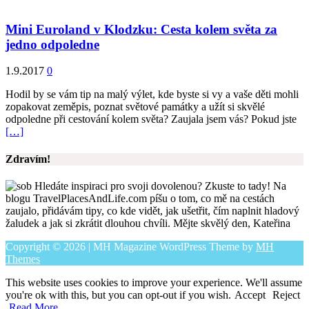
Mini Euroland v Klodzku: Cesta kolem světa za
jedno odpoledne
1.9.2017
0
Hodil by se vám tip na malý výlet, kde byste si vy a vaše děti mohli
zopakovat zeměpis, poznat světové památky a užít si skvělé
odpoledne při cestování kolem světa? Zaujala jsem vás? Pokud jste
[…]
Zdravím!
Hledáte inspiraci pro svoji dovolenou? Zkuste to tady! Na
blogu TravelPlacesAndLife.com píšu o tom, co mě na cestách
zaujalo, přidávám tipy, co kde vidět, jak ušetřit, čím naplnit hladový
žaludek a jak si zkrátit dlouhou chvíli. Mějte skvělý den, Kateřina
Copyright © 2026 | MH Magazine WordPress Theme by
MH
Themes
This website uses cookies to improve your experience. We'll assume
you're ok with this, but you can opt-out if you wish.
Accept
Reject
Read More