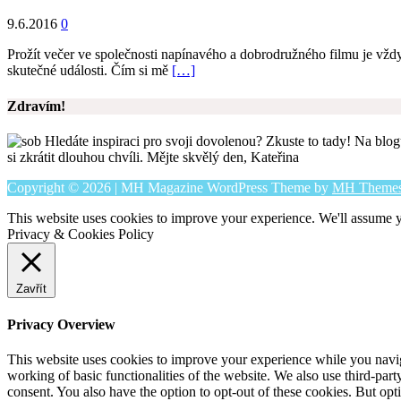
9.6.2016
0
Prožít večer ve společnosti napínavého a dobrodružného filmu je vždy 
skutečné události. Čím si mě
[…]
Zdravím!
Hledáte inspiraci pro svoji dovolenou? Zkuste to tady! Na blogu
si zkrátit dlouhou chvíli. Mějte skvělý den, Kateřina
Copyright © 2026 | MH Magazine WordPress Theme by
MH Theme
This website uses cookies to improve your experience. We'll assume yo
Privacy & Cookies Policy
Zavřít
Privacy Overview
This website uses cookies to improve your experience while you navigat
working of basic functionalities of the website. We also use third-pa
consent. You also have the option to opt-out of these cookies. But op