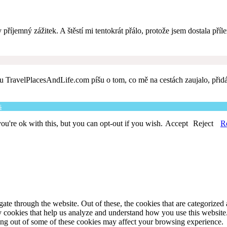
příjemný zážitek. A štěstí mi tentokrát přálo, protože jsem dostala pří
 TravelPlacesAndLife.com píšu o tom, co mě na cestách zaujalo, přidává
s
u're ok with this, but you can opt-out if you wish.
Accept
Reject
R
e through the website. Out of these, the cookies that are categorized a
rty cookies that help us analyze and understand how you use this websit
ting out of some of these cookies may affect your browsing experience.