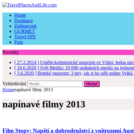
Home
Destinace
Zajímavosti
GURMET
Travel DIY
Foto
Novinky
[ 27.2.2024 ]
Uměleckohistorické muzeum ve Vídni: Jedna náv
[ 18.6.2020 ]
Svět Medúz: 10 000 unikátních medúz na jednom
[ 3.6.2020 ]
Britské muzeum: 3 tipy, jak si ho užít online
Velká 
Vyhledávání
Home
napínavé filmy 2013
napínavé filmy 2013
Film Stopy: Napětí a dobrodružství z vnitrozemí Aust