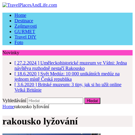
Home
Destinace
Zajímavosti
GURMET
Travel DIY
Foto
Novinky
[ 27.2.2024 ]
Uměleckohistorické muzeum ve Vídni: Jedna
návštěva rozhodně nestačí
Rakousko
[ 18.6.2020 ]
Svět Medúz: 10 000 unikátních medúz na
jednom místě
Česká republika
[ 3.6.2020 ]
Britské muzeum: 3 tipy, jak si ho užít online
Velká Británie
Vyhledávání
Home
rakousko lyžování
rakousko lyžování