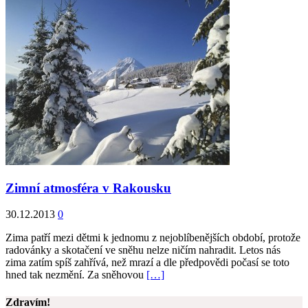
Zimní atmosféra v Rakousku
30.12.2013
0
Zima patří mezi dětmi k jednomu z nejoblíbenějších období, protože
radovánky a skotačení ve sněhu nelze ničím nahradit. Letos nás
zima zatím spíš zahřívá, než mrazí a dle předpovědi počasí se toto
hned tak nezmění. Za sněhovou
[…]
Zdravím!