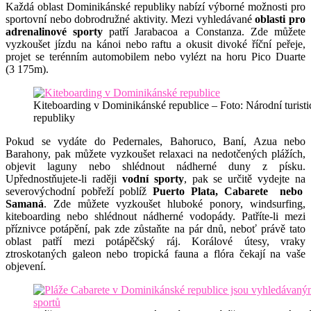
Každá oblast Dominikánské republiky nabízí výborné možnosti pro
sportovní nebo dobrodružné aktivity. Mezi vyhledávané
oblasti pro
adrenalinové sporty
patří Jarabacoa a Constanza. Zde můžete
vyzkoušet jízdu na kánoi nebo raftu a okusit divoké říční peřeje,
projet se terénním automobilem nebo vylézt na horu Pico Duarte
(3 175m).
Kiteboarding v Dominikánské republice – Foto: Národní turis
republiky
Pokud se vydáte do Pedernales, Bahoruco, Baní, Azua nebo
Barahony, pak můžete vyzkoušet relaxaci na nedotčených plážích,
objevit laguny nebo shlédnout nádherné duny z písku.
Upřednostňujete-li raději
vodní sporty
, pak se určitě vydejte na
severovýchodní pobřeží poblíž
Puerto Plata, Cabarete nebo
Samaná
. Zde můžete vyzkoušet hluboké ponory, windsurfing,
kiteboarding nebo shlédnout nádherné vodopády. Patříte-li mezi
příznivce potápění, pak zde zůstaňte na pár dnů, neboť právě tato
oblast patří mezi potápěčský ráj. Korálové útesy, vraky
ztroskotaných galeon nebo tropická fauna a flóra čekají na vaše
objevení.