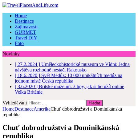
Home
Destinace
Zajímavosti
GURMET
Travel DIY
Foto
Novinky
[ 27.2.2024 ]
Uměleckohistorické muzeum ve Vídni: Jedna
návštěva rozhodně nestačí
Rakousko
[ 18.6.2020 ]
Svět Medúz: 10 000 unikátních medúz na
jednom místě
Česká republika
[ 3.6.2020 ]
Britské muzeum: 3 tipy, jak si ho užít online
Velká Británie
Vyhledávání
Home
Destinace
Amerika
Chuť dobrodružství a Dominikánská
republika
Chuť dobrodružství a Dominikánská
republika