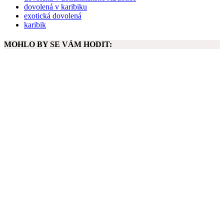
dovolená v karibiku
exotická dovolená
karibik
MOHLO BY SE VÁM HODIT: