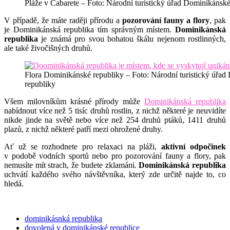
Pláže v Cabarete – Foto: Národní turistický úřad Dominikánské
V případě, že máte raději přírodu a
pozorování fauny a flory
, pak
je Dominikánská republika tím správným místem.
Dominikánská
republika
je známá pro svou bohatou škálu nejenom rostlinných,
ale také živočišných druhů.
Flora Dominikánské republiky – Foto: Národní turistický úřa
republiky
Všem milovníkům krásné přírody může
Dominikánská republika
nabídnout více než 5 tisíc druhů rostlin, z nichž některé je neuvidíte
nikde jinde na světě nebo více než 254 druhů ptáků, 1411 druhů
plazů, z nichž některé patří mezi ohrožené druhy.
Ať už se rozhodnete pro relaxaci na pláži,
aktivní odpočinek
v podobě vodních sportů nebo pro pozorování fauny a flory, pak
nemusíte mít strach, že budete zklamáni.
Dominikánská republika
uchvátí každého svého návštěvníka, který zde určitě najde to, co
hledá.
dominikásnká republika
dovolená v dominikánské republice