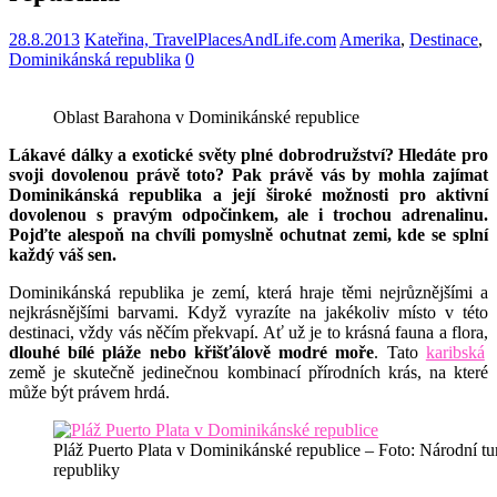
28.8.2013
Kateřina, TravelPlacesAndLife.com
Amerika
,
Destinace
,
Dominikánská republika
0
Oblast Barahona v Dominikánské republice
L
ákavé dálky a exotické světy plné dobrodružství? Hledáte pro
svoji dovolenou právě toto? Pak právě vás by mohla zajímat
Dominikánská republika a její široké možnosti pro aktivní
dovolenou s pravým odpočinkem, ale i trochou adrenalinu.
Pojďte alespoň na chvíli pomyslně ochutnat zemi, kde se splní
každý váš sen.
Dominikánská republika je zemí, která hraje těmi nejrůznějšími a
nejkrásnějšími barvami. Když vyrazíte na jakékoliv místo v této
destinaci, vždy vás něčím překvapí. Ať už je to krásná fauna a flora,
dlouhé bílé pláže nebo křišťálově modré moře
. Tato
karibská
země je skutečně jedinečnou kombinací přírodních krás, na které
může být právem hrdá.
Pláž Puerto Plata v Dominikánské republice – Foto: Národní t
republiky