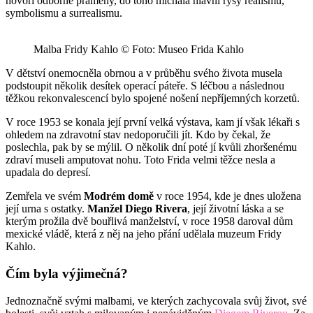
hovoří odborné prameny, do toho míchala hlavní rysy realismu,
symbolismu a surrealismu.
Malba Fridy Kahlo © Foto: Museo Frida Kahlo
V dětství onemocněla obrnou a v průběhu svého života musela
podstoupit několik desítek operací páteře. S léčbou a následnou
těžkou rekonvalescencí bylo spojené nošení nepříjemných korzetů.
V roce 1953 se konala její první velká výstava, kam jí však lékaři s
ohledem na zdravotní stav nedoporučili jít. Kdo by čekal, že
poslechla, pak by se mýlil. O několik dní poté jí kvůli zhoršenému
zdraví museli amputovat nohu. Toto Frida velmi těžce nesla a
upadala do depresí.
Zemřela ve svém
Modrém domě
v roce 1954, kde je dnes uložena
její urna s ostatky.
Manžel Diego Rivera
, její životní láska a se
kterým prožila dvě bouřlivá manželství, v roce 1958 daroval dům
mexické vládě, která z něj na jeho přání udělala muzeum Fridy
Kahlo.
Čím byla výjimečná?
Jednoznačně svými malbami, ve kterých zachycovala svůj život, své