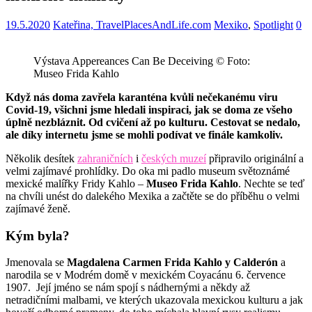
19.5.2020
Kateřina, TravelPlacesAndLife.com
Mexiko
,
Spotlight
0
Výstava Appereances Can Be Deceiving © Foto:
Museo Frida Kahlo
Když nás doma zavřela karanténa kvůli nečekanému viru
Covid-19, všichni jsme hledali inspiraci, jak se doma ze všeho
úplně nezbláznit. Od cvičení až po kulturu. Cestovat se nedalo,
ale díky internetu jsme se mohli podívat ve finále kamkoliv.
Několik desítek
zahraničních
i
českých muzeí
připravilo originální a
velmi zajímavé prohlídky. Do oka mi padlo museum světoznámé
mexické malířky Fridy Kahlo –
Museo Frida Kahlo
. Nechte se teď
na chvíli unést do dalekého Mexika a začtěte se do příběhu o velmi
zajímavé ženě.
Kým byla?
Jmenovala se
Magdalena Carmen Frida Kahlo y Calderón
a
narodila se v Modrém domě v mexickém Coyacánu 6. července
1907. Její jméno se nám spojí s nádhernými a někdy až
netradičními malbami, ve kterých ukazovala mexickou kulturu a jak