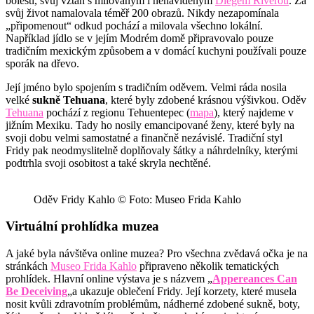
bolesti, svůj vztah s milovaným i nenáviděným
Diegem Riverou
. Za
svůj život namalovala téměř 200 obrazů. Nikdy nezapomínala
„připomenout“ odkud pochází a milovala všechno lokální.
Například jídlo se v jejím Modrém domě připravovalo pouze
tradičním mexickým způsobem a v domácí kuchyni používali pouze
sporák na dřevo.
Její jméno bylo spojením s tradičním oděvem. Velmi ráda nosila
velké
sukně Tehuana
, které byly zdobené krásnou výšivkou. Oděv
Tehuana
pochází z regionu Tehuentepec (
mapa
), který najdeme v
jižním Mexiku. Tady ho nosily emancipované ženy, které byly na
svoji dobu velmi samostatné a finančně nezávislé. Tradiční styl
Fridy pak neodmyslitelně doplňovaly šátky a náhrdelníky, kterými
podtrhla svoji osobitost a také skryla nechtěné.
Oděv Fridy Kahlo © Foto: Museo Frida Kahlo
Virtuální prohlídka muzea
A jaké byla návštěva online muzea? Pro všechna zvědavá očka je na
stránkách
Museo Frida Kahlo
připraveno několik tematických
prohlídek. Hlavní online výstava je s názvem „
Appereances Can
Be Deceiving
„a ukazuje oblečení Fridy. Její korzety, které musela
nosit kvůli zdravotním problémům, nádherné zdobené sukně, boty,