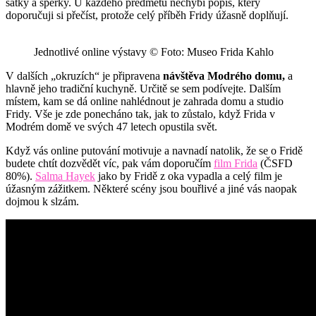
šátky a šperky. U každého předmětu nechybí popis, který
doporučuji si přečíst, protože celý příběh Fridy úžasně doplňují.
Jednotlivé online výstavy © Foto: Museo Frida Kahlo
V dalších „okruzích“ je připravena
návštěva Modrého domu,
a
hlavně jeho tradiční kuchyně. Určitě se sem podívejte. Dalším
místem, kam se dá online nahlédnout je zahrada domu a studio
Fridy. Vše je zde ponecháno tak, jak to zůstalo, když Frida v
Modrém domě ve svých 47 letech opustila svět.
Když vás online putování motivuje a navnadí natolik, že se o Fridě
budete chtít dozvědět víc, pak vám doporučím
film Frida
(ČSFD
80%).
Salma Hayek
jako by Fridě z oka vypadla a celý film je
úžasným zážitkem. Některé scény jsou bouřlivé a jiné vás naopak
dojmou k slzám.