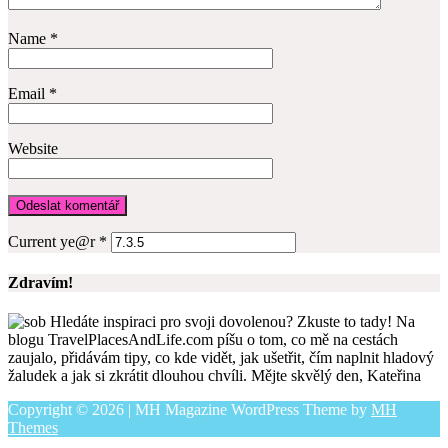
Name
*
Email
*
Website
Current ye@r
*
Zdravím!
Hledáte inspiraci pro svoji dovolenou? Zkuste to tady! Na
blogu TravelPlacesAndLife.com píšu o tom, co mě na cestách
zaujalo, přidávám tipy, co kde vidět, jak ušetřit, čím naplnit hladový
žaludek a jak si zkrátit dlouhou chvíli. Mějte skvělý den, Kateřina
Copyright © 2026 | MH Magazine WordPress Theme by
MH
Themes