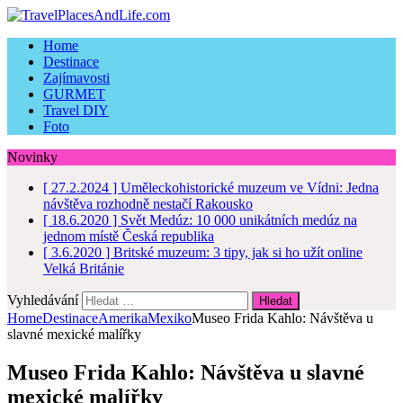
Home
Destinace
Zajímavosti
GURMET
Travel DIY
Foto
Novinky
[ 27.2.2024 ]
Uměleckohistorické muzeum ve Vídni: Jedna
návštěva rozhodně nestačí
Rakousko
[ 18.6.2020 ]
Svět Medúz: 10 000 unikátních medúz na
jednom místě
Česká republika
[ 3.6.2020 ]
Britské muzeum: 3 tipy, jak si ho užít online
Velká Británie
Vyhledávání
Home
Destinace
Amerika
Mexiko
Museo Frida Kahlo: Návštěva u
slavné mexické malířky
Museo Frida Kahlo: Návštěva u slavné
mexické malířky