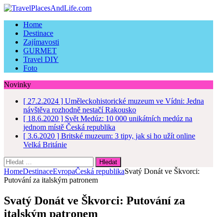
Home
Destinace
Zajímavosti
GURMET
Travel DIY
Foto
Novinky
[ 27.2.2024 ]
Uměleckohistorické muzeum ve Vídni: Jedna
návštěva rozhodně nestačí
Rakousko
[ 18.6.2020 ]
Svět Medúz: 10 000 unikátních medúz na
jednom místě
Česká republika
[ 3.6.2020 ]
Britské muzeum: 3 tipy, jak si ho užít online
Velká Británie
Vyhledávání
Home
Destinace
Evropa
Česká republika
Svatý Donát ve Škvorci:
Putování za italským patronem
Svatý Donát ve Škvorci: Putování za
italským patronem