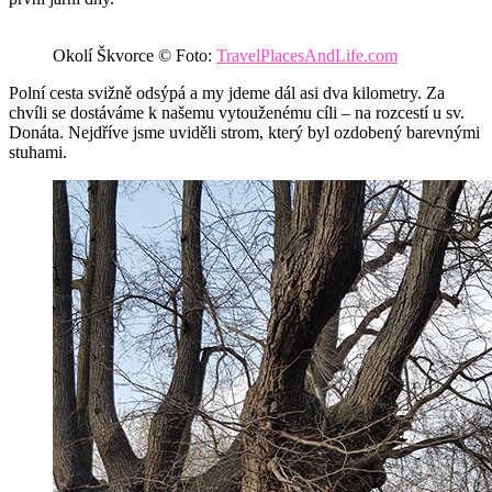
Okolí Škvorce © Foto:
TravelPlacesAndLife.com
Polní cesta svižně odsýpá a my jdeme dál asi dva kilometry. Za
chvíli se dostáváme k našemu vytouženému cíli – na rozcestí u sv.
Donáta. Nejdříve jsme uviděli strom, který byl ozdobený barevnými
stuhami.