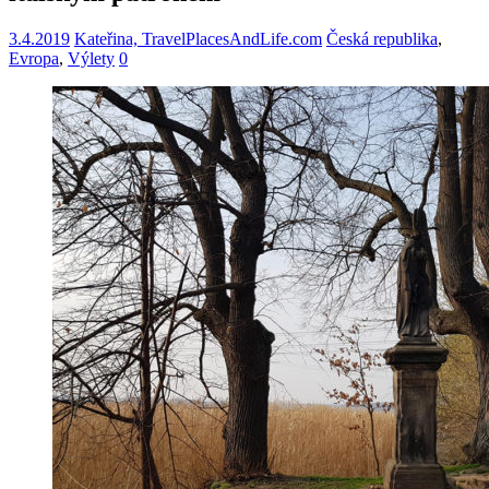
3.4.2019
Kateřina, TravelPlacesAndLife.com
Česká republika
,
Evropa
,
Výlety
0