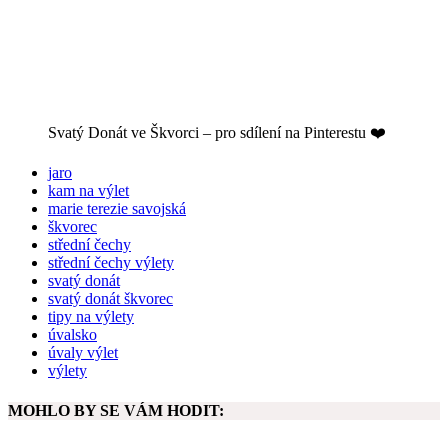
Svatý Donát ve Škvorci – pro sdílení na Pinterestu ❤️
jaro
kam na výlet
marie terezie savojská
škvorec
střední čechy
střední čechy výlety
svatý donát
svatý donát škvorec
tipy na výlety
úvalsko
úvaly výlet
výlety
MOHLO BY SE VÁM HODIT: