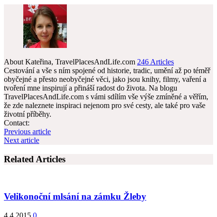
About Kateřina, TravelPlacesAndLife.com
246 Articles
Cestování a vše s ním spojené od historie, tradic, umění až po téměř
obyčejné a přesto neobyčejné věci, jako jsou knihy, filmy, vaření a
tvoření mne inspirují a přináší radost do života. Na blogu
TravelPlacesAndLife.com s vámi sdílím vše výše zmíněné a věřím,
že zde naleznete inspiraci nejenom pro své cesty, ale také pro vaše
životní příběhy.
Website
Facebook
Contact:
Previous article
Next article
Related Articles
Velikonoční mlsání na zámku Žleby
4.4.2015
0