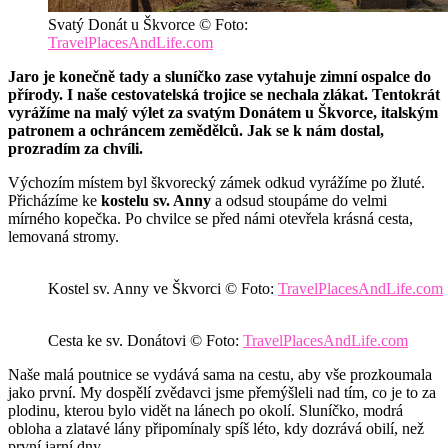
Svatý Donát u Škvorce © Foto:
TravelPlacesAndLife.com
Jaro je konečně tady a sluníčko zase vytahuje zimní ospalce do
přírody. I naše cestovatelská trojice se nechala zlákat. Tentokrát
vyrážíme na malý výlet za svatým Donátem u Škvorce, italským
patronem a ochráncem zemědělců. Jak se k nám dostal,
prozradím za chvíli.
Výchozím místem byl škvorecký zámek odkud vyrážíme po žluté.
Přicházíme ke
kostelu sv. Anny
a odsud stoupáme do velmi
mírného kopečka. Po chvilce se před námi otevřela krásná cesta,
lemovaná stromy.
Kostel sv. Anny ve Škvorci © Foto:
TravelPlacesAndLife.com
Cesta ke sv. Donátovi © Foto:
TravelPlacesAndLife.com
Naše malá poutnice se vydává sama na cestu, aby vše prozkoumala
jako první. My dospělí zvědavci jsme přemýšleli nad tím, co je to za
plodinu, kterou bylo vidět na lánech po okolí. Sluníčko, modrá
obloha a zlatavé lány připomínaly spíš léto, kdy dozrává obilí, než
první jarní dny.