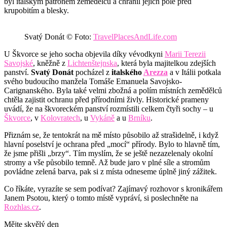
byl italským patronem zemědělců a chránil jejich pole před
krupobitím a blesky.
Svatý Donát © Foto:
TravelPlacesAndLife.com
U Škvorce se jeho socha objevila díky vévodkyni
Marii Terezii
Savojské
, kněžně z
Lichtenštejnska
, která byla majitelkou zdejších
panství.
Svatý Donát
pocházel z
italského
Arezza
a v Itálii potkala
svého budoucího manžela Tomáše Emanuela Savojsko-
Carignanského. Byla také velmi zbožná a polím místních zemědělců
chtěla zajistit ochranu před přírodními živly. Historické prameny
uvádí, že na škvoreckém panství rozmístili celkem čtyři sochy – u
Škvorce
, v
Kolovratech
, u
Vykáně
a u
Brníku
.
Přiznám se, že tentokrát na mě místo působilo až strašidelně, i když
hlavní poselství je ochrana před „mocí“ přírody. Bylo to hlavně tím,
že jsme přišli „brzy“. Tím myslím, že se ještě nezazelenaly okolní
stromy a vše působilo temně. Až bude jaro v plné síle a stromům
povládne zelená barva, pak si z místa odneseme úplně jiný zážitek.
Co říkáte, vyrazíte se sem podívat? Zajímavý rozhovor s kronikářem
Janem Psotou, který o tomto místě vypráví, si poslechněte na
Rozhlas.cz
.
Mějte skvělý den