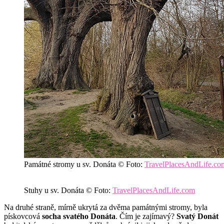
Památné stromy u sv. Donáta © Foto:
TravelPlacesAndLife.co
Stuhy u sv. Donáta © Foto:
TravelPlacesAndLife.com
Na druhé straně, mírně ukrytá za dvěma památnými stromy, byla
pískovcová
socha svatého Donáta
. Čím je zajímavý?
Svatý Donát